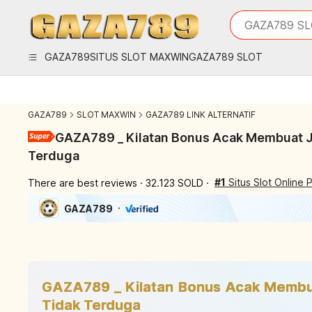
iphones 16
What are you
GAZA789 S
torras phone
samsung not
GAZA789
SITUS SLOT MAXWIN
GAZA789 SLOT
iphones 15 p
GAZA789
SLOT MAXWIN
GAZA789 LINK ALTERNATIF
GAZA789 _ Kilatan Bonus Acak Membuat J
Terduga
#1
Situs Slot Online 
There are best reviews
32.123 SOLD
GAZA789

Previous slide
Next slide
GAZA789 _ Kilatan Bonus Acak Membu
Tidak Terduga