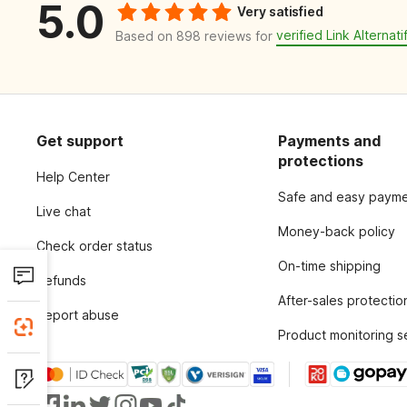
5.0
Very satisfied
verified Link Alternati
Based on 898 reviews for
Get support
Payments and
protections
Help Center
Safe and easy paym
Live chat
Money-back policy
Check order status
On-time shipping
Refunds
After-sales protectio
Report abuse
Product monitoring s