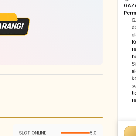
GAZA
Perm
G
d
p
K
t
b
S
a
k
s
t
t
SLOT ONLINE
5.0