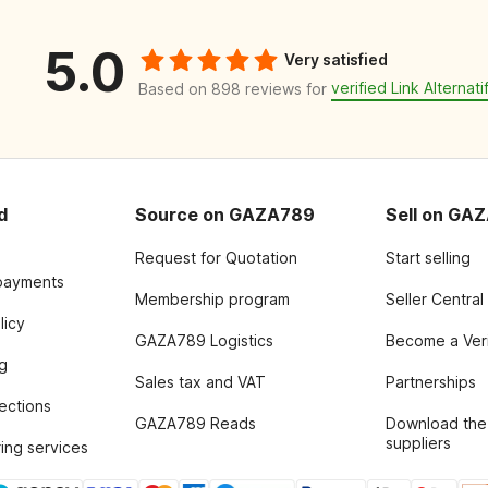
5.0
Very satisfied
verified Link Alternati
Based on 898 reviews for
d
Source on GAZA789
Sell on GA
Request for Quotation
Start selling
payments
Membership program
Seller Central
licy
GAZA789 Logistics
Become a Veri
g
Sales tax and VAT
Partnerships
tections
GAZA789 Reads
Download the
suppliers
ing services