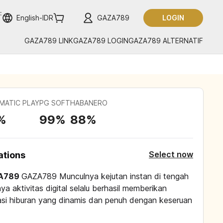
:
English-IDR
GAZA789
LOGIN
GAZA789 LINK
GAZA789 LOGIN
GAZA789 ALTERNATIF
MATIC PLAY
PG SOFT
HABANERO
%
99%
88%
Select now
ations
A789
GAZA789 Munculnya kejutan instan di tengah
nya aktivitas digital selalu berhasil memberikan
si hiburan yang dinamis dan penuh dengan keseruan